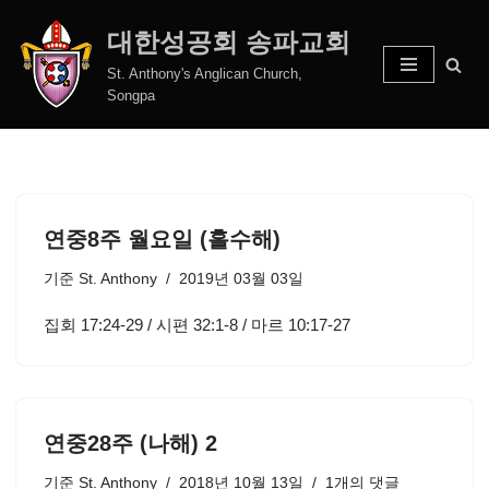
대한성공회 송파교회
콘
St. Anthony's Anglican Church,
텐
Songpa
츠
로
건
너
뛰
연중8주 월요일 (홀수해)
기
기준
St. Anthony
2019년 03월 03일
집회 17:24-29 / 시편 32:1-8 / 마르 10:17-27
연중28주 (나해) 2
기준
St. Anthony
2018년 10월 13일
1개의 댓글