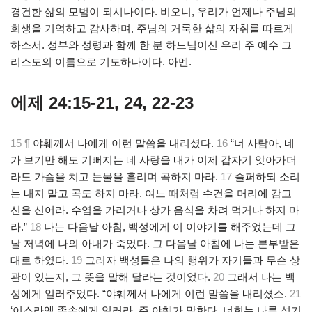
경건한 삶의 모범이 되시나이다. 비오니, 우리가 언제나 주님의
희생을 기억하고 감사하며, 주님의 거룩한 삶의 자취를 따르게
하소서. 성부와 성령과 함께 한 분 하느님이신 우리 주 예수 그
리스도의 이름으로 기도하나이다. 아멘.
에제 24:15-21, 24, 22-23
15 ¶
야훼께서 나에게 이런 말씀을 내리셨다.
16
“너 사람아, 네
가 보기만 해도 기뻐지는 네 사랑을 내가 이제 갑자기 앗아가더
라도 가슴을 치고 눈물을 흘리며 곡하지 마라.
17
슬퍼하되 소리
는 내지 말고 곡도 하지 마라. 여느 때처럼 수건을 머리에 감고
신을 신어라. 수염을 가리거나 상가 음식을 차려 먹거나 하지 마
라.”
18
나는 다음날 아침, 백성에게 이 이야기를 해주었는데 그
날 저녁에 나의 아내가 죽었다. 그 다음날 아침에 나는 분부받은
대로 하였다.
19
그러자 백성들은 나의 행위가 자기들과 무슨 상
관이 있는지, 그 뜻을 말해 달라는 것이었다.
20
그래서 나는 백
성에게 일러주었다. “야훼께서 나에게 이런 말씀을 내리셨소.
21
‘이스라엘 족속에게 일러라. 주 야훼가 말한다. 너희는 나를 섬기