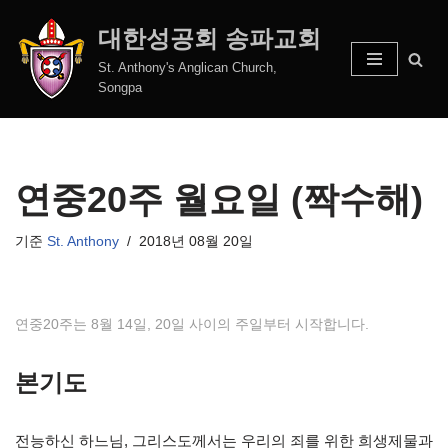
대한성공회 송파교회
콘
St. Anthony's Anglican Church,
텐
Songpa
츠
로
건
너
연중20주 월요일 (짝수해)
뛰
기
기준
St. Anthony
2018년 08월 20일
연중20주는 8월 14일, 20일 사이의 주일부터 시작합니다.
본기도
전능하신 하느님, 그리스도께서는 우리의 죄를 위한 희생제물과