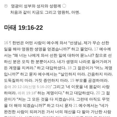
⦿
영광이 성부와 성자와 성령께
◯
.
처음과 같이 지금도 그리고 영원히, 아멘.
마태 19:16-22
16 ¶
한번은 어떤 사람이 예수께 와서 “선생님, 제가 무슨 선한
일을 해야 영원한 생명을 얻겠습니까?” 하고 물었다.
17
예수께
서는 “왜 너는 나에게 와서 선한 일에 대하여 묻느냐? 참으로 선
하신 분은 오직 한 분뿐이시다. 네가 생명의 나라로 들어가려거
든 계명을 지켜라.” 하고 대답하셨다.
18
그 젊은이가 “어느 계명
입니까?” 하고 묻자 예수께서는 “‘살인하지 마라. 간음하지 마라.
도둑질하지 마라. 거짓 증언하지 마라.
19
부모를 공경하여라.
’ 그리고 ‘네 이웃을 네 몸같이 사랑
출애 20:12-16(신명 5:16-20)
하여라.
’ 하는 계명이다.” 하고 대답하셨다.
20
그 젊
레위 19:18
은이가 “저는 그 모든 것을 다 지켰습니다. 그런데 아직도 무엇
을 더 해야 되겠습니까?” 하고 다시 묻자
21
예수께서는 “네가
완전한 사람이 되려거든 가서 너의 재산을 다 팔아 가난한 사람