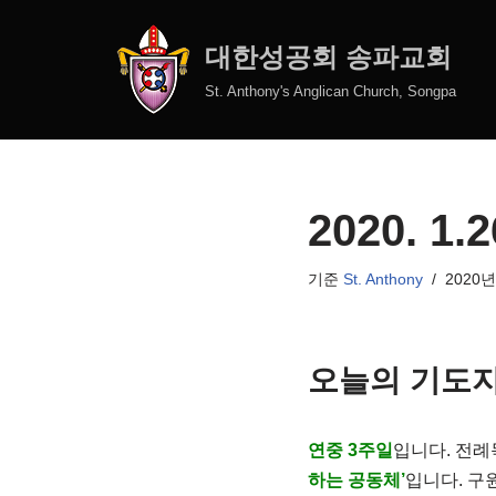
대한성공회 송파교회
콘
텐
St. Anthony's Anglican Church, Songpa
츠
로
건
너
2020. 1
뛰
기
기준
St. Anthony
2020년
오늘의 기도
연중 3주일
입니다. 전
하는 공동체’
입니다. 구