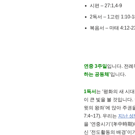
시편 – 27:1,4-9
2독서 – 1고린 1:10-1
복음서 – 마태 4:12-2
연중 3주일
입니다. 전례
하는 공동체’
입니다.
1독서
는 ‘평화의 새 시
이 큰 빛을 볼 것입니다.
윗의 왕좌’에 앉아 주권을
7:4~17). 우리는
지난 성
을 ‘연중시기’(年中時期
신 ‘전도활동의 배경’이