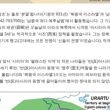
’는 둘로 ‘분열’됩니다(기원전 931년). ‘북왕국 이스라엘’과 ‘남
42-701/700)는 ‘남왕국 유다 예루살렘’에서 활동했습니다. 그 
동의 패권’(霸權)은 오늘날의 이라크 북쪽에서 시작된 ‘아시리아 
 3세’는 적극적으로 ‘서진’(西進) 정책을 펼쳤습니다. 그는 
 섬기게 했고(고대에는 모든 전쟁이 ‘신들의 전쟁’이었습니다), 적
 맞서 ‘시리아’와 ‘팔레스틴 지역’의 작은 나라들은 ‘반(反)아시
전 8세기 후반, ‘반(反)아시리아 동맹’의 ‘맹주’(盟主)역할을 한 나라
 불립니다)와 ‘북왕국 이스라엘’(수도는 사마리아, 에브라임 
’를 ‘반(反)아시리아 동맹’에 끌어들이려 했지만 뜻대로 되지 않았습니