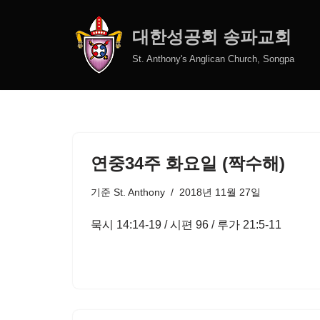
대한성공회 송파교회
콘
텐
St. Anthony's Anglican Church, Songpa
츠
로
건
너
뛰
연중34주 화요일 (짝수해)
기
기준
St. Anthony
2018년 11월 27일
묵시 14:14-19 / 시편 96 / 루가 21:5-11