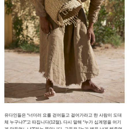
유다인들은 “너더러 요를 걷어들고 걸어가라고 한 사람이 도대
체 누구냐?”고 따집니다(12절). 다시 말해 “누가 십계명을 어기
게 만들었느냐?”라는 뜻입니다. 그들은 “누가 병을 낫게 해주었