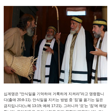
십계명은 “안식일을 기억하여 거룩하게 지켜라”라고 명령합니
다(출애 20:8-11). 안식일을 지키는 방법 중 ‘짐’을 옮기는 일은
금지입니다(느헤 13:19; 예레 17:21). 그러니까 ‘요’는 ‘짐’에 해당