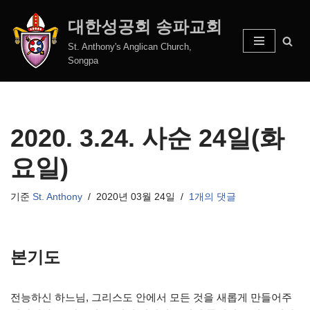
대한성공회 송파교회
콘
St. Anthony's Anglican Church,
텐
Songpa
츠
로
건
너
2020. 3.24. 사순 24일(화
뛰
기
요일)
기준
St. Anthony
2020년 03월 24일
1개의 댓글
본기도
전능하신 하느님, 그리스도 안에서 모든 것을 새롭게 만들어주