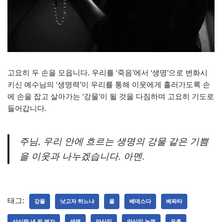
고요히 두 손을 모읍니다. 우리를 ‘죽음’에서 ‘생명’으로 변화시
키신 예수님의 ‘생명력’이 우리를 통해 이웃에게 흘러가도록 손
에 손을 잡고 살아가는 ‘강물’이 될 것을 다짐하며 고요히 기도로
들어갑니다.
주님, 우리 안에 흐르는 생명의 강물 같은 기쁨
을 이웃과 나누겠습니다. 아멘.
태그:
강물
낫고자 하느냐
물
베데스다
베짜타
삼십팔 년 된 병자
생명
안식일
안식일 논쟁
은총