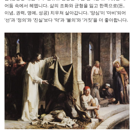
어둠 속에서 헤맵니다. 삶의 조화와 균형을 잃고 한쪽으로(돈,
이념, 권력, 명예, 성공) 치우쳐 살아갑니다. ‘양심’이 ‘마비’되어
‘선’과 ‘정의’와 ‘진실’보다 ‘악’과 ‘불의’와 ‘거짓’을 더 좋아합니다.