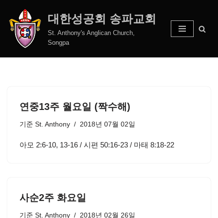
대한성공회 송파교회
콘
St. Anthony's Anglican Church,
텐
Songpa
츠
로
건
너
뛰
연중13주 월요일 (짝수해)
기
기준
St. Anthony
2018년 07월 02일
아모 2:6-10, 13-16 / 시편 50:16-23 / 마태 8:18-22
사순2주 화요일
기준
St. Anthony
2018년 02월 26일