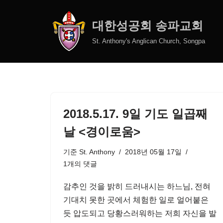
대한성공회 송파교회
콘
텐
St. Anthony's Anglican Church, Songpa
츠
로
건
너
뛰
2018.5.17. 9일 기도 일곱째
기
날 <경이로움>
기준
St. Anthony
2018년 05월 17일
1개의 댓글
감추인 것을 밝히 드러내시는 하느님, 전혀
기대치 못한 곳에서 체험한 일로 얼어붙은
듯 압도되고 당황스러워하는 저희 자신을 발