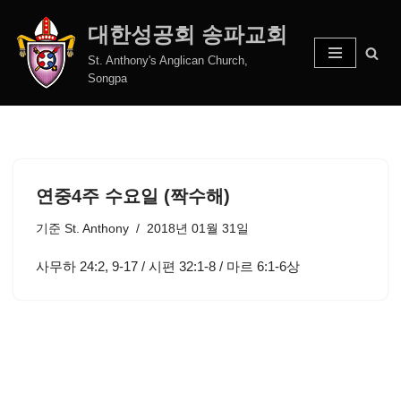
대한성공회 송파교회
콘
St. Anthony's Anglican Church,
텐
Songpa
츠
로
건
너
뛰
연중4주 수요일 (짝수해)
기
기준
St. Anthony
2018년 01월 31일
사무하 24:2, 9-17 / 시편 32:1-8 / 마르 6:1-6상