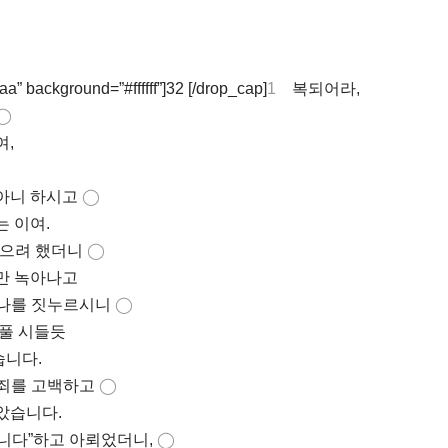
a” background=”#ffffff”]32 [/drop_cap]
1
복되어라,
◯
여,
아니 하시고
◯
는 이여.
않으려 했더니
◯
만 녹아나고
나를 짓누르시니
◯
 풀 시들듯
니다.
죄를 고백하고
◯
았습니다.
합니다”하고 아뢰었더니,
◯