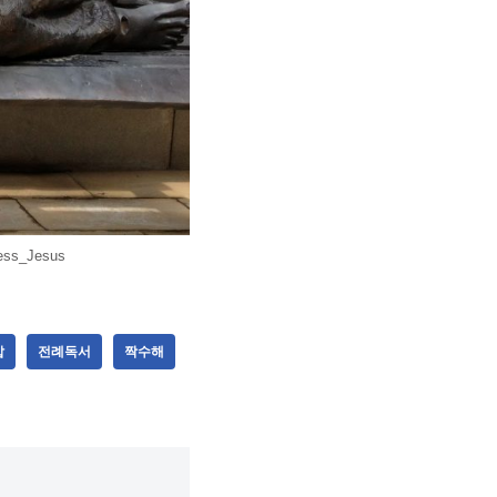
less_Jesus
압
전례독서
짝수해