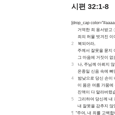
시편 32:1-8
[drop_cap color=”#aaaaa
.
거역한 죄 용서받고
.
죄의 허물 벗겨진 이
2
복되어라,
.
주께서 잘못을 묻지 
.
그 마음에 거짓이 없
3
나, 주님께 아뢰지 
.
온종일 신음 속에 뼈
4
밤낮으로 당신 손이 
.
이 몸은 여름 가뭄에
.
진액이 다 말라버렸습
5
그리하여 당신께 내 
.
내 잘못을 감추지 않
¶
“주여, 내 죄를 고백