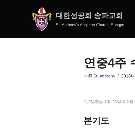
대한성공회 송파교회
콘
텐
St. Anthony's Anglican Church, Songpa
츠
로
건
너
연중4주 
뛰
기
기준
St. Anthony
2018년
연중4주는 1월 28일과 2
본기도