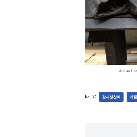
Jesus the
태그:
감사성찬례
거절