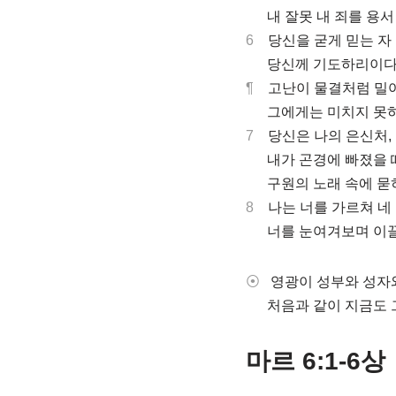
.
내 잘못 내 죄를 용
6
당신을 굳게 믿는 자
.
당신께 기도하리이다
¶
고난이 물결처럼 밀어
.
그에게는 미치지 못
7
당신은 나의 은신처,
.
내가 곤경에 빠졌을 
.
구원의 노래 속에 묻
8
나는 너를 가르쳐 네 
.
너를 눈여겨보며 이
⦿
영광이 성부와 성자
.
처음과 같이 지금도 그
마르 6:1-6상