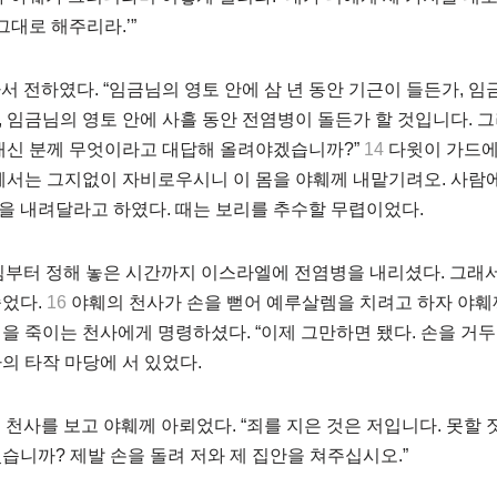
그대로 해주리라.’”
 전하였다. “임금님의 영토 안에 삼 년 동안 기근이 들든가, 
 임금님의 영토 안에 사흘 동안 전염병이 돌든가 할 것입니다. 
내신 분께 무엇이라고 대답해 올려야겠습니까?”
14
다윗이 가드에게
께서는 그지없이 자비로우시니 이 몸을 야훼께 내맡기려오. 사람에
을 내려달라고 하였다. 때는 보리를 추수할 무렵이었다.
침부터 정해 놓은 시간까지 이스라엘에 전염병을 내리셨다. 그래
죽었다.
16
야훼의 천사가 손을 뻗어 예루살렘을 치려고 하자 야
을 죽이는 천사에게 명령하셨다. “이제 그만하면 됐다. 손을 거두어
의 타작 마당에 서 있었다.
천사를 보고 야훼께 아뢰었다. “죄를 지은 것은 저입니다. 못할 짓
습니까? 제발 손을 돌려 저와 제 집안을 쳐주십시오.”