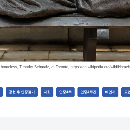
 homeless, Timothy Schmalz, at Toronto, https://en.wikipedia.org/wiki/Home
공현 후 연중절기
다윗
연중4주
연중4주간
예언자
요