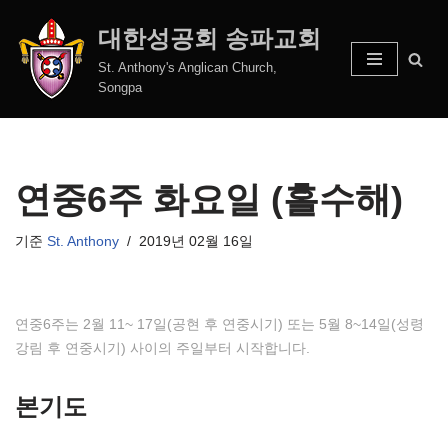
대한성공회 송파교회
콘
St. Anthony's Anglican Church,
텐
Songpa
츠
로
건
너
연중6주 화요일 (홀수해)
뛰
기
기준
St. Anthony
2019년 02월 16일
연중6주는 2월 11~ 17일(공현 후 연중시기) 또는 5월 8~14일(성령
강림 후 연중시기) 사이의 주일부터 시작합니다.
본기도