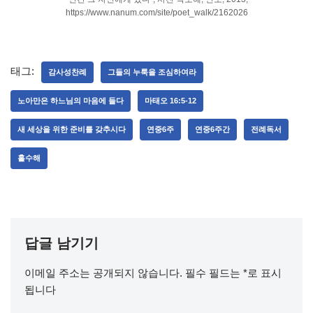
https://www.nanum.com/site/poet_walk/2162026
태그:
감사성찬례
그들의 누룩을 조심하여라
노아만은 하느님의 마음에 들다
마태오 16:5-12
새 세상을 위한 준비를 갖추시다
연중6주
연중6주간
전례독서
홀수해
답글 남기기
이메일 주소는 공개되지 않습니다.
필수 필드는
*
로 표시
됩니다