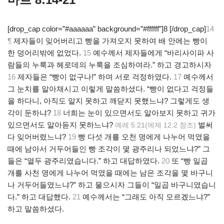
[drop_cap color=”#aaaaaa” background=”#ffffff”]8 [/drop_cap]
14
¶
제자들이 잊어버리고 빵을 가져오지 못하여 배 안에는 빵이
한 덩어리밖에 없었다.
15
예수께서 제자들에게 “바리사이파 사
람들의 누룩과 헤로데의 누룩을 조심하여라.” 하고 경고하시자
16
제자들은 “빵이 없구나!” 하며 서로 걱정하였다.
17
예수께서
그 눈치를 알아채시고 이렇게 말씀하셨다. “빵이 없다고 걱정들
을 하다니, 아직도 알지 못하고 깨닫지 못했느냐? 그렇게도 생
각이 둔하냐?
18
너희는 눈이 있으면서도 알아보지 못하고 귀가
있으면서도 알아듣지 못하느냐?
벌써
예레 5:21(에제 12:2 참조)
다 잊어버렸느냐?
19
빵 다섯 개를 오천 명에게 나누어 먹였을
때에 남아서 거두어들인 빵 조각이 몇 광주리나 되었느냐?” 그
들은 “열두 광주리였습니다.” 하고 대답하였다.
20
또 “빵 일곱
개를 사천 명에게 나누어 먹였을 때에는 남은 조각을 몇 바구니
나 거두어들였느냐?” 하고 물으시자 그들이 “일곱 바구니였습니
다.” 하고 대답했다.
21
예수께서는 “그래도 아직 모르겠느냐?”
하고 말씀하셨다.