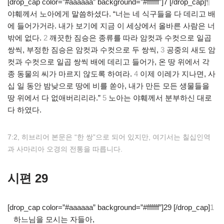
[drop_cap color=”#aaaaaa” background=”#ffffff”]7 [/drop_cap]
¶
야훼께서 노아에게 말씀하셨다. “너는 네 식구들을 다 데리고 배
에 들어가거라. 내가 보기에 지금 이 세상에서 올바른 사람은 너
밖에 없다.
2
깨끗한 짐승은 종류를 따라 암컷과 수컷으로 일곱
쌍씩, 부정한 짐승은 암컷과 수컷으로 두 쌍씩,
3
공중의 새도 암
컷과 수컷으로 일곱 쌍씩 배에 데리고 들어가, 온 땅 위에서 각
종 동물의 씨가 마르지 않도록 하여라.
4
이제 이레가 지나면, 사
십 일 동안 밤낮으로 땅에 비를 쏟아, 내가 만든 모든 생물들을
땅 위에서 다 없애버리리라.”
5
노아는 야훼께서 분부하신 대로
다 하였다.
7:2, 히브리어 본문은 “한 쌍”으로 되어 있지만, 여기서는 칠십인역
과 사마리아 오경의 전통을 따릅니다.
시편 29
[drop_cap color=”#aaaaaa” background=”#ffffff”]29 [/drop_cap]
1
하느님을 모시는 자들아,