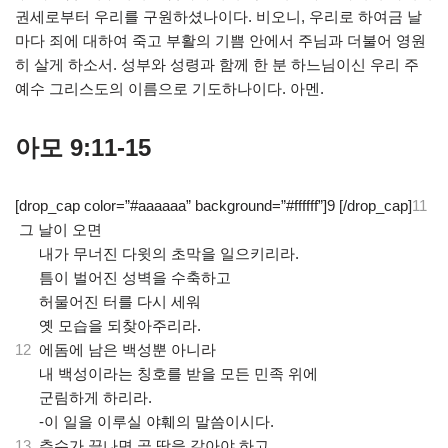
권세로부터 우리를 구원하셨나이다. 비오니, 우리로 하여금 날
마다 죄에 대하여 죽고 부활의 기쁨 안에서 주님과 더불어 영원
히 살게 하소서. 성부와 성령과 함께 한 분 하느님이신 우리 주
예수 그리스도의 이름으로 기도하나이다. 아멘.
아모 9:11-15
[drop_cap color=”#aaaaaa” background=”#ffffff”]9 [/drop_cap]
11
그 날이 오면
.
내가 무너진 다윗의 초막을 일으키리라.
.
틈이 벌어진 성벽을 수축하고
.
허물어진 터를 다시 세워
.
옛 모습을 되찾아주리라.
12
에돔에 남은 백성뿐 아니라
.
내 백성이라는 칭호를 받을 모든 민족 위에
.
군림하게 하리라.
.
-이 일을 이루실 야훼의 말씀이시다.
13
추수가 끝나면 곧 땅을 갈아야 하고