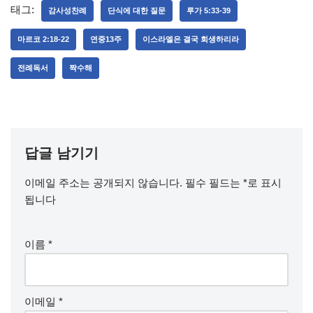
태그:
감사성찬례
단식에 대한 질문
루가 5:33-39
마르코 2:18-22
연중13주
이스라엘은 결국 회생하리라
전례독서
짝수해
답글 남기기
이메일 주소는 공개되지 않습니다.
필수 필드는
*
로 표시
됩니다
이름
*
이메일
*