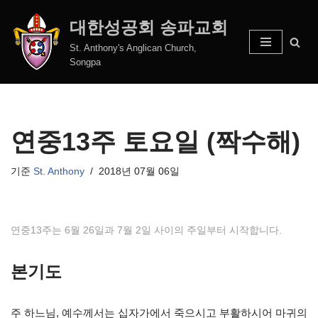
대한성공회 송파교회
콘
St. Anthony's Anglican Church,
텐
Songpa
츠
로
건
너
연중13주 토요일 (짝수해)
뛰
기
기준
St. Anthony
2018년 07월 06일
연중13주는 6월 26일과 7월 2일 사이의 주일부터 시작합니다.
본기도
주 하느님, 예수께서는 십자가에서 죽으시고 부활하시어 마귀의