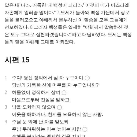
맡은 내 나라, 거룩한 내 백성이 되리라.’ 이것이 네가 이스라엘
자손에게 일러줄 말이다.”
7
모세가 돌아와 백성 가운데서 장로
들을 불러모으고 야훼께서 분부하신 이 말씀을 모두 그들에게
선포하였다.
8
그러자 백성들은 일제히 “야훼께서 말씀하신 것
은 모두 그대로 실천하겠습니다.” 하고 대답하였다. 모세는 백성
들의 말을 야훼께 그대로 아뢰었다.
시편 15
1
주여! 당신 장막에서 살 자 누구이며
◯
.
당신의 거룩한 산에 머무를 자 누구입니까?
2
허물없이 정직하게 살며
◯
.
마음으로부터 진실을 말하고
3
남을 모함하지 않으며
◯
.
이웃을 해하거나, 친지를 모욕하지 않는 사람.
4
주님 눈 밖에 난 자를 얕보되
.
주님 두려워하는 이는 높이는 사람
◯
.
손해를 볼지라도 맹세한 것을 지키고,