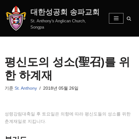
대한성공회 송파교회
콘
St. Anthony's Anglican Church,
텐
Songpa
츠
로
건
너
평신도의 성소(聖召)를 위
뛰
기
한 하계재
기준
St. Anthony
2018년 05월 26일
성령강림대축일 후 토요일은 의향에 따라 평신도들의 성소를 위한
춘계재일로 지킵니다.