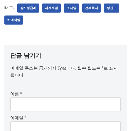
태그:
감사성찬례
사계재일
소재일
전례독서
평신도
하계재일
답글 남기기
이메일 주소는 공개되지 않습니다.
필수 필드는
*
로 표시
됩니다
이름
*
이메일
*