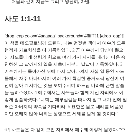
.
처음과 같이 지금도 그리고 영원히, 아멘.
사도 1:1-11
[drop_cap color=”#aaaaaa” background=”#ffffff”]1 [/drop_cap]
¶
이 책을 데오필로님께 드린다. 나는 먼젓번 책에서 예수의 모든
행적과 가르치심을 다 기록하였다.
2
곧 예수께서 당신이 뽑으
신 사도들에게 성령의 힘으로 여러 가지 지시를 내리신 다음 승
천하신 그 날까지의 일을 시초에서부터 낱낱이 기록하였다.
3
예수께서는 돌아가신 뒤에 다시 살아나셔서 사십 일 동안 사도
들에게 자주 나타나시어 여러 가지 확실한 증거로써 당신이 여
전히 살아 계시다는 것을 보여주시며 하느님 나라에 관한 말씀
을 들려주셨다.
4
예수께서는 사도들과 함께 계신 자리에서 이
렇게 말씀하셨다. “너희는 예루살렘을 떠나지 말고 내가 전에 일
러준 아버지의 약속을 기다려라.
5
요한은 물로 세례를 베풀었
지만 오래지 않아 너희는 성령으로 세례를 받게 될 것이다.”
6 ¶
사도들은 다 같이 모인 자리에서 예수께 이렇게 물었다. “주