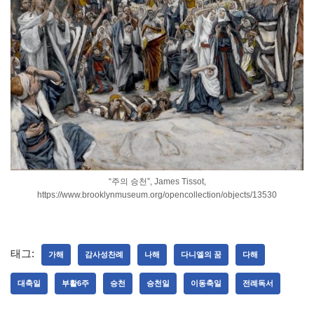
“주의 승천”, James Tissot,
https://www.brooklynmuseum.org/opencollection/objects/13530
태그:
가해
감사성찬례
나해
다니엘의 꿈
다해
대축일
부활6주
승천
승천일
이동축일
전례독서