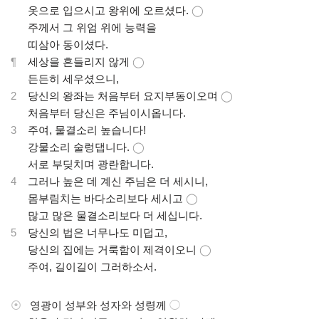
.
옷으로 입으시고 왕위에 오르셨다.
◯
.
주께서 그 위엄 위에 능력을
.
띠삼아 동이셨다.
¶
세상을 흔들리지 않게
◯
.
든든히 세우셨으니,
2
당신의 왕좌는 처음부터 요지부동이오며
◯
.
처음부터 당신은 주님이시옵니다.
3
주여, 물결소리 높습니다!
.
강물소리 술렁댑니다.
◯
.
서로 부딪치며 광란합니다.
4
그러나 높은 데 계신 주님은 더 세시니,
.
몸부림치는 바다소리보다 세시고
◯
.
많고 많은 물결소리보다 더 세십니다.
5
당신의 법은 너무나도 미덥고,
.
당신의 집에는 거룩함이 제격이오니
◯
.
주여, 길이길이 그러하소서.
⦿
영광이 성부와 성자와 성령께
◯