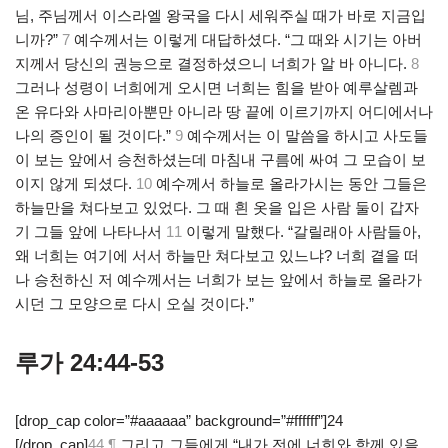
님, 주님께서 이스라엘 왕국을 다시 세워주실 때가 바로 지금입
니까?”
7
예수께서는 이렇게 대답하셨다. “그 때와 시기는 아버
지께서 당신의 권능으로 결정하셨으니 너희가 알 바 아니다.
8
그러나 성령이 너희에게 오시면 너희는 힘을 받아 예루살렘과
온 유다와 사마리아뿐만 아니라 땅 끝에 이르기까지 어디에서나
나의 증인이 될 것이다.”
9
예수께서는 이 말씀을 하시고 사도들
이 보는 앞에서 승천하셨는데 마침내 구름에 싸여 그 모습이 보
이지 않게 되셨다.
10
예수께서 하늘로 올라가시는 동안 그들은
하늘만을 쳐다보고 있었다. 그 때 흰 옷을 입은 사람 둘이 갑자
기 그들 앞에 나타나서
11
이렇게 말했다. “갈릴래아 사람들아,
왜 너희는 여기에 서서 하늘만 쳐다보고 있느냐? 너희 곁을 떠
나 승천하신 저 예수께서는 너희가 보는 앞에서 하늘로 올라가
시던 그 모양으로 다시 오실 것이다.”
루가 24:44-53
[drop_cap color=”#aaaaaa” background=”#ffffff”]24
[/drop_cap]
44 ¶
그리고 그들에게 “내가 전에 너희와 함께 있을