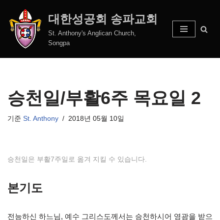
대한성공회 송파교회
콘
St. Anthony's Anglican Church,
텐
Songpa
츠
로
건
너
승천일/부활6주 목요일 2
뛰
기
기준
St. Anthony
2018년 05월 10일
승천일은 부활7주일로 옮겨 지킬 수 있습니다.
본기도
전능하신 하느님, 예수 그리스도께서는 승천하시어 영광을 받으