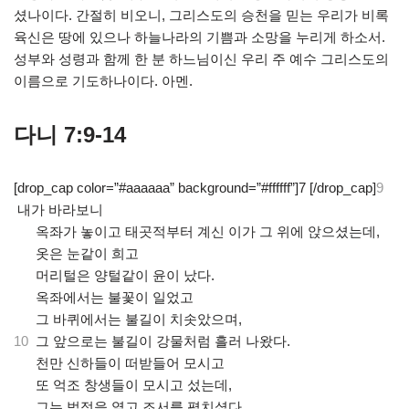
셨나이다. 간절히 비오니, 그리스도의 승천을 믿는 우리가 비록
육신은 땅에 있으나 하늘나라의 기쁨과 소망을 누리게 하소서.
성부와 성령과 함께 한 분 하느님이신 우리 주 예수 그리스도의
이름으로 기도하나이다. 아멘.
다니 7:9-14
[drop_cap color=”#aaaaaa” background=”#ffffff”]7 [/drop_cap]
9
내가 바라보니
.
옥좌가 놓이고 태곳적부터 계신 이가 그 위에 앉으셨는데,
.
옷은 눈같이 희고
.
머리털은 양털같이 윤이 났다.
.
옥좌에서는 불꽃이 일었고
.
그 바퀴에서는 불길이 치솟았으며,
10
그 앞으로는 불길이 강물처럼 흘러 나왔다.
.
천만 신하들이 떠받들어 모시고
.
또 억조 창생들이 모시고 섰는데,
.
그는 법정을 열고 조서를 펼치셨다.