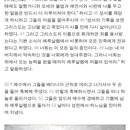
때에도 말했거니와 모세의 율법과 예언서와 시편에 나를 두고
한 말씀은 반드시 다 이루어져야 한다.” 하시고
45
성서를 깨닫
게 하시려고 그들의 마음을 열어주시며
46
“성서의 기록을 보면
그리스도는 고난을 받고 죽었다가 사흘 만에 다시 살아난다고
하였다.
47
그리고 그리스도의 이름으로 회개하면 죄를 용서받
는다는 기쁜 소식이 예루살렘에서 비롯하여 모든 민족에게 전파
된다고 하였다.
48
너희는 이 모든 일의 증인이다.
49
나는 내 아
버지께서 약속하신 것을 너희에게 보내주겠다. 그러니 너희는
위에서 오는 능력을 받을 때까지 예루살렘에 머물러 있어라.” 하
고 말씀하셨다.
50 ¶
예수께서 그들을 베다니아 근처로 데리고 나가셔서 두 손
을 들어 축복해 주셨다.
51
이렇게 축복하시면서 그들을 떠나 하
늘로 올라가셨다.
52
그들은 엎드려 예수께 경배하고 기쁨에 넘
쳐 예루살렘으로 돌아가
53
날마다 성전에서 하느님을 찬미하
며 지냈다.