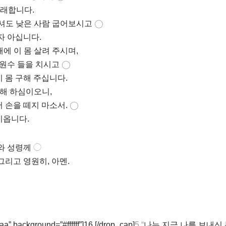
노래합니다.
셔도 낮은 사람 굽어보시고
◯
자 아십니다.
에 이 몸 살려 주시며,
원수 들을 치시고
◯
 몸 구해 주십니다.
위해 하심이오니,
손을 떼지 마소서.
◯
시옵니다.
와 성령께
◯
그리고 영원히, 아멘.
a” background=”#ffffff”]16 [/drop_cap]
5 “
나는 지금 나를 보내신