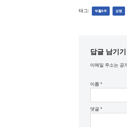
태그:
부활6주
성령
답글 남기기
이메일 주소는 공
이름
*
댓글
*