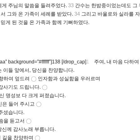
에게 주님의 말씀을 들려주었다.
33
간수는 한밤중이었는데도 그 
서 그와 온 가족이 세례를 받았다.
34
그리고 바울로와 실라를 자
믿게 된 것을 온 가족과 함께 기뻐하였다.
a” background=”#ffffff”]138 [/drop_cap]
1
주여, 내 마음 다하
이들 앞에서, 당신을 찬양합니다.
향하여 엎드려
◯
인자함과 성실함을 우러르며
감사기도 드립니다.
◯
당신 명성보 다 크게 퍼졌습니다.
신은 들어 주시고
◯
주셨습니다.
말씀을 듣고서
◯
당신께 감사노래 부릅니다.
 길을 찬양하며
◯