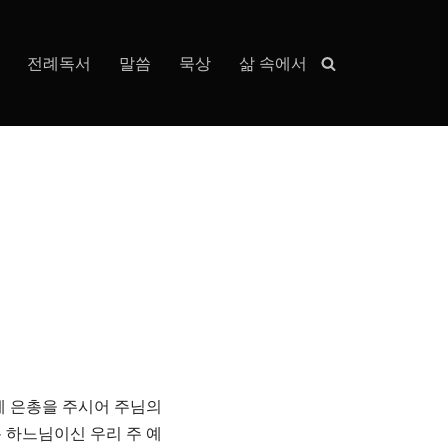
전례독서
말씀
묵상
삶 속에서
게 은총을 주시어 주님의
분 하느님이신 우리 주 예