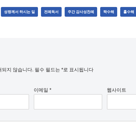
성령께서 하시는 일
전례독서
주간 감사성찬례
짝수해
홀수해
개되지 않습니다.
필수 필드는
*
로 표시됩니다
이메일
*
웹사이트