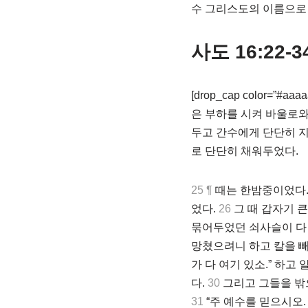
수 그리스도의 이름으로 
사도 16:22-3
[drop_cap color=”#aaaaa
은 부하를 시켜 바울로와
두고 간수에게 단단히 
로 단단히 채워두었다.
25 ¶
때는 한밤중이었다.
었다.
26
그 때 갑자기 
묶어두었던 쇠사슬이 다
망쳤으려니 하고 칼을 
가 다 여기 있소.” 하고 
다.
30
그리고 그들을 밖으
31
“주 예수를 믿으시오.