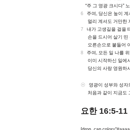
.
“주 그 영광 크시다” 
6
주여, 당신은 높이 계
.
멀리 계셔도 거만한 
7
내가 고생길을 걸을 때
.
손을 드시어 살기 띤 
.
오른손으로 붙들어 이
8
주여, 모든 일 나를 
.
이미 시작하신 일에서 
.
당신의 사랑 영원하
⦿
영광이 성부와 성자
.
처음과 같이 지금도 
요한 16:5-11
[drop_cap color=”#aaaaa