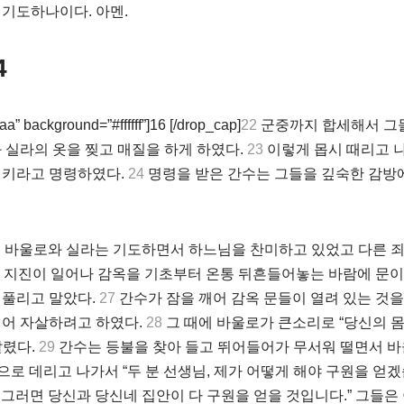
기도하나이다. 아멘.
4
a” background=”#ffffff”]16 [/drop_cap]
22
군중까지 합세해서 그
 실라의 옷을 찢고 매질을 하게 하였다.
23
이렇게 몹시 때리고 
지키라고 명령하였다.
24
명령을 받은 간수는 그들을 깊숙한 감방
 바울로와 실라는 기도하면서 하느님을 찬미하고 있었고 다른 죄
큰 지진이 일어나 감옥을 기초부터 온통 뒤흔들어놓는 바람에 문이
 풀리고 말았다.
27
간수가 잠을 깨어 감옥 문들이 열려 있는 것을
빼어 자살하려고 하였다.
28
그 때에 바울로가 큰소리로 “당신의 몸
알렸다.
29
간수는 등불을 찾아 들고 뛰어들어가 무서워 떨면서 바
로 데리고 나가서 “두 분 선생님, 제가 어떻게 해야 구원을 얻겠
 그러면 당신과 당신네 집안이 다 구원을 얻을 것입니다.” 그들