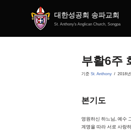
대한성공회 송파교회
콘
텐
St. Anthony's Anglican Church, Songpa
츠
로
건
너
부활6주
뛰
기
기준
St. Anthony
2018년
본기도
영원하신 하느님, 예수 
계명을 따라 서로 사랑하