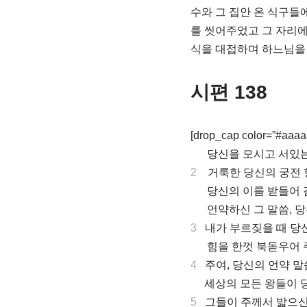
수와 그 집안 온 식구들
를 씻어주었고 그 자리에
식을 대접하며 하느님을 
시편 138
[drop_cap color=”#aaaaa
.
당신을 모시고 서있는 
2
거룩한 당신의 궁전 
.
당신의 이름 받들어 
.
언약하신 그 말씀, 
3
내가 부르짖을 때 당
.
힘을 한껏 북돋우어 
4
주여, 당신의 언약 
.
세상의 모든 왕들이 
5
그들이 주께서 밟으신