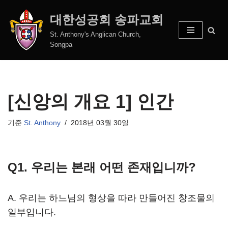
대한성공회 송파교회
콘
St. Anthony's Anglican Church,
텐
Songpa
츠
로
건
너
[신앙의 개요 1] 인간
뛰
기
기준
St. Anthony
2018년 03월 30일
Q1. 우리는 본래 어떤 존재입니까?
A. 우리는 하느님의 형상을 따라 만들어진 창조물의
일부입니다.