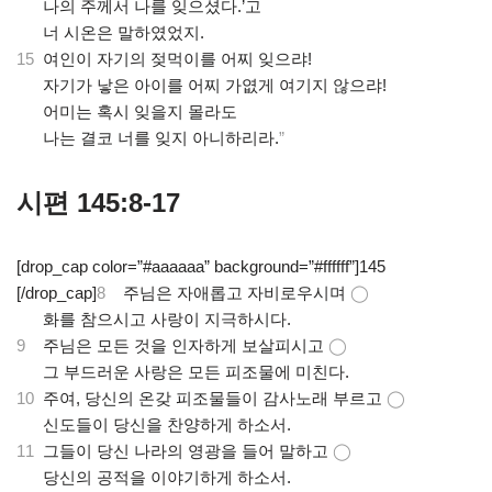
.
나의 주께서 나를 잊으셨다.’고
.
너 시온은 말하였었지.
15
여인이 자기의 젖먹이를 어찌 잊으랴!
.
자기가 낳은 아이를 어찌 가엾게 여기지 않으랴!
.
어미는 혹시 잊을지 몰라도
.
나는 결코 너를 잊지 아니하리라.
”
시편 145:8-17
[drop_cap color=”#aaaaaa” background=”#ffffff”]145
[/drop_cap]
8
주님은 자애롭고 자비로우시며
◯
.
화를 참으시고 사랑이 지극하시다.
9
주님은 모든 것을 인자하게 보살피시고
◯
.
그 부드러운 사랑은 모든 피조물에 미친다.
10
주여, 당신의 온갖 피조물들이 감사노래 부르고
◯
.
신도들이 당신을 찬양하게 하소서.
11
그들이 당신 나라의 영광을 들어 말하고
◯
.
당신의 공적을 이야기하게 하소서.