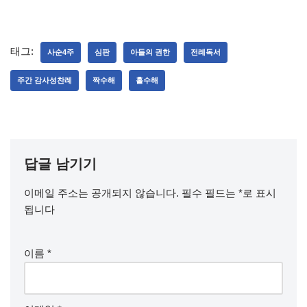
태그:
사순4주
심판
아들의 권한
전례독서
주간 감사성찬례
짝수해
홀수해
답글 남기기
이메일 주소는 공개되지 않습니다.
필수 필드는
*
로 표시
됩니다
이름
*