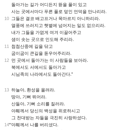
.
돌아가는 길가 어디든지 뜯을 풀이 있고
.
사는 곳에서마다 푸른 풀로 덮인 언덕을 만나리라.
10
그들은 결코 배고프거나 목마르지 아니하리라.
.
열풍에 쓰러지고 햇볕에 넘어지는 일도 없으리라.
.
내가 그들을 가엾게 여겨 이끌어주고
.
샘이 솟는 곳으로 인도해 주리라.
11
첩첩산중에 길을 닦고
.
굽이굽이 큰길을 돋우어주리라.
12
먼 곳에서 돌아가는 이 사람들을 보아라.
.
북에서도 서에서도 돌아가고
.
시님족의 나라에서도 돌아간다.”
13
하늘아, 환성을 올려라.
.
땅아, 기뻐 뛰어라.
.
산들아, 기뻐 소리를 질러라.
.
야훼께서 당신의 백성을 위로하시고
.
그 천대받는 자들을 극진히 사랑하셨다.
14
“‘야훼께서 나를 버리셨다.