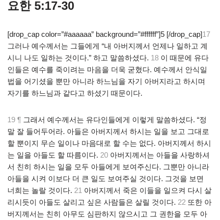
요한 5:17-30
[drop_cap color=”#aaaaaa” background=”#ffffff”]5 [/drop_cap]
17
그러나 예수께서는 그들에게 “내 아버지께서 언제나 일하고 계
시니 나도 일하는 것이다.” 하고 말씀하셨다.
18
이 때문에 유다
인들은 예수를 죽이려는 마음을 더욱 굳혔다. 예수께서 안식일
법을 어기셨을 뿐만 아니라 하느님을 자기 아버지라고 하시며
자기를 하느님과 같다고 하셨기 때문이다.
19 ¶
그래서 예수께서는 유다인들에게 이렇게 말씀하셨다. “정
말 잘 들어두어라. 아들은 아버지께서 하시는 일을 보고 그대로
할 뿐이지 무슨 일이나 마음대로 할 수는 없다. 아버지께서 하시
는 일을 아들도 할 따름이다.
20
아버지께서는 아들을 사랑하셔
서 친히 하시는 일을 모두 아들에게 보여주신다. 그뿐만 아니라
아들을 시켜 이보다 더 큰 일도 보여주실 것이다. 그것을 보면
너희는 놀랄 것이다.
21
아버지께서 죽은 이들을 일으켜 다시 살
리시듯이 아들도 살리고 싶은 사람들은 살릴 것이다.
22
또한 아
버지께서는 친히 아무도 심판하지 않으시고 그 권한을 모두 아