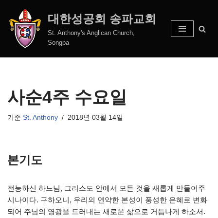
대한성공회 송파교회
콘
St. Anthony's Anglican Church,
텐
Songpa
츠
로
건
너
사순4주 수요일
뛰
기
기준
St. Anthony
2018년 03월 14일
본기도
전능하신 하느님, 그리스도 안에서 모든 것을 새롭게 만들어주
시나이다. 구하오니, 우리의 연약한 본성이 풍성한 은혜로 변화
되어 주님의 영광을 드러내는 새로운 삶으로 거듭나게 하소서.