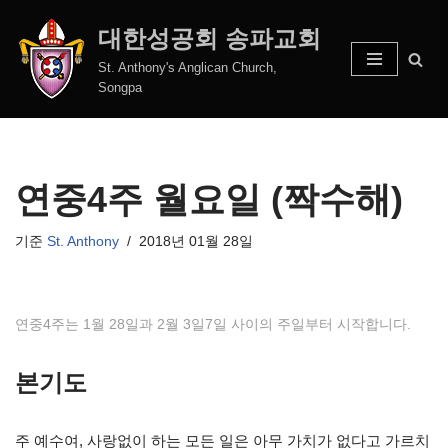
대한성공회 송파교회
콘
St. Anthony's Anglican Church,
텐
Songpa
츠
로
건
너
연중4주 월요일 (짝수해)
뛰
기
기준
St. Anthony
2018년 01월 28일
연중4주는 1월 28일과 2월 3일7일 사이의 주일부터 시작합니다.
본기도
주 예수여, 사랑없이 하는 모든 일은 아무 가치가 없다고 가르치