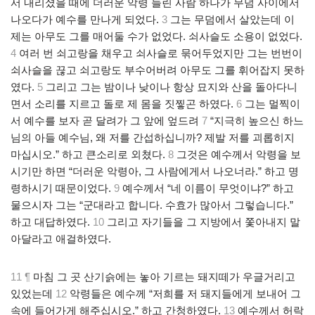
서 내리셨을 때에 더러운 악령 들린 사람 하나가 무덤 사이에서
나오다가 예수를 만나게 되었다.
3
그는 무덤에서 살았는데 이
제는 아무도 그를 매어둘 수가 없었다. 쇠사슬도 소용이 없었다.
4
여러 번 쇠고랑을 채우고 쇠사슬로 묶어두었지만 그는 번번이
쇠사슬을 끊고 쇠고랑도 부수어버려 아무도 그를 휘어잡지 못하
였다.
5
그리고 그는 밤이나 낮이나 항상 묘지와 산을 돌아다니
면서 소리를 지르고 돌로 제 몸을 짓찧곤 하였다.
6
그는 멀찍이
서 예수를 보자 곧 달려가 그 앞에 엎드려
7
“지극히 높으신 하느
님의 아들 예수님, 왜 저를 간섭하십니까? 제발 저를 괴롭히지
마십시오.” 하고 큰소리로 외쳤다.
8
그것은 예수께서 악령을 보
시기만 하면 “더러운 악령아, 그 사람에게서 나오너라.” 하고 명
령하시기 때문이었다.
9
예수께서 “네 이름이 무엇이냐?” 하고
물으시자 그는 “군대라고 합니다. 수효가 많아서 그렇습니다.”
하고 대답하였다.
10
그리고 자기들을 그 지방에서 쫓아내지 말
아달라고 애걸하였다.
11 ¶
마침 그 곳 산기슭에는 놓아 기르는 돼지떼가 우글거리고
있었는데
12
악령들은 예수께 “저희를 저 돼지들에게 보내어 그
속에 들어가게 해주십시오.” 하고 간청하였다.
13
예수께서 허락