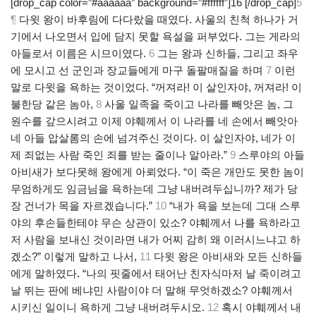
[drop_cap color=”#aaaaaa” background=”#ffffff”]16 [/drop_cap]
5
¶
다윗 왕이 바후림에 다다랐을 때였다. 사울의 친척 하나가 거
기에서 나오면서 입에 담지 못할 욕설을 퍼부었다. 그는 게라의
아들로서 이름은 시므이였다.
6
그는 왕과 신하들, 그리고 좌우
에 모시고 선 군인과 장교들에게 마구 돌팔매질을 하며
7
이런
말로 다윗을 욕하는 것이었다. “꺼져라! 이 살인자야, 꺼져라! 이
불한당 같은 놈아,
8
사울 일족을 죽이고 나라를 빼앗은 놈, 그
원수를 갚으시려고 이제 야훼께서 이 나라를 네 손에서 빼앗아
네 아들 압살롬의 손에 넘겨주신 것이다. 이 살인자야, 네가 이
제 죄없는 사람 죽인 죄를 받는 줄이나 알아라.”
9
스루야의 아들
아비새가 보다못해 왕에게 아뢰었다. “이 죽은 개만도 못한 놈이
무엄하게도 임금님을 욕하는데 그냥 내버려두십니까? 제가 당
장 건너가 목을 자르겠습니다.”
10
“내가 욕을 보는데 그대 스루
야의 후손들한테야 무슨 상관이 있소? 야훼께서 나를 욕하라고
저 사람을 보내신 것이라면 내가 어찌 감히 왜 이러시느냐고 하
겠소?” 이렇게 말하고 나서,
11
다윗 왕은 아비새와 모든 신하들
에게 말하였다. “나의 핏줄에서 태어난 친자식마저 날 죽이려고
날 뛰는 판에 베냐민 사람이야 더 말해 무엇하겠소? 야훼께서
시키신 일이니 욕하게 그냥 내버려두시오.
12
혹시 야훼께서 내