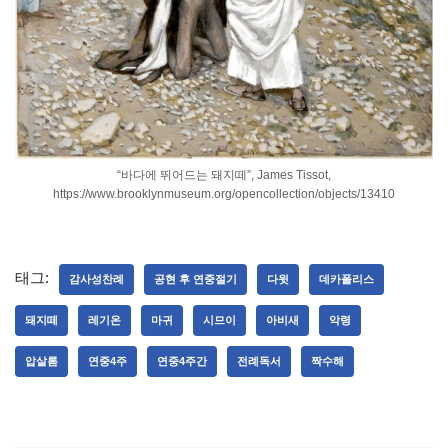
“바다에 뛰어드는 돼지떼”, James Tissot,
https://www.brooklynmuseum.org/opencollection/objects/13410
태그:
감사성찬례
공현 후 연중절기
다윗
데카폴리스
돼지떼
레기온
마귀
시므이
아비새
악령
압살롬
연중4주
연중4주간
전례독서
짝수해