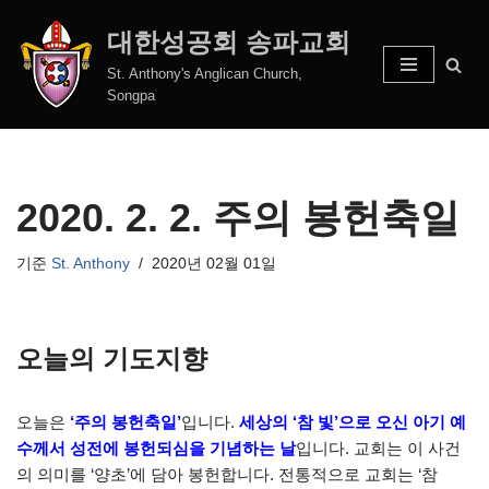
대한성공회 송파교회
콘
St. Anthony's Anglican Church,
텐
Songpa
츠
로
건
너
2020. 2. 2. 주의 봉헌축일
뛰
기
기준
St. Anthony
2020년 02월 01일
오늘의 기도지향
오늘은
‘주의 봉헌축일’
입니다.
세상의 ‘참 빛’으로 오신 아기 예
수께서 성전에 봉헌되심을 기념하는 날
입니다. 교회는 이 사건
의 의미를 ‘양초’에 담아 봉헌합니다. 전통적으로 교회는 ‘참