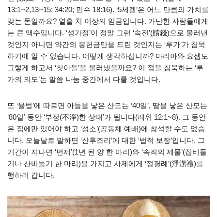
13:1~2,13~15; 34:20; 민수 18:16). ‘5세겔’은 어느 만큼의 가치를
갖는 돈일까요? 열흘 치 이상의 임금입니다. 가난한 사람들에게
는 큰 액수입니다. ‘성가정’이 정말 그런 ‘속전’(贖錢)으로 물러낸
것인지 아니면 약간의 봉헌금만을 드린 것인지는 ‘루가’가 침묵
하기에 알 수 없습니다. 어떻게 생각하십니까? 마리아와 요셉도
그렇게 하고서 ‘첫아들’을 물러냈을까요? 이 점을 침묵하는 ‘루
가의 의도’는 말씀 나눔 중간에서 다룰 것입니다.
또 ‘율법’에 따르면 아들을 낳은 산모는 ‘40일’, 딸을 낳은 산모는
‘80일’ 동안 ‘부정(不淨)한 상태’가 됩니다(레위 12:1~8). 그 동안
은 집에만 있어야 하고 ‘성소’(공동체 예배)에 참석할 수도 없습
니다. 오늘날로 말하면 ‘산후조리’에 대한 ‘법적 보장’입니다. 그
기간이 지나면 ‘번제’(1년 된 양 한 마리)와 ‘속죄의 제물’(집비둘
기나 산비둘기 한 마리)을 가지고 사제에게 ‘정결례’(淨潔禮)를
행하러 갑니다.