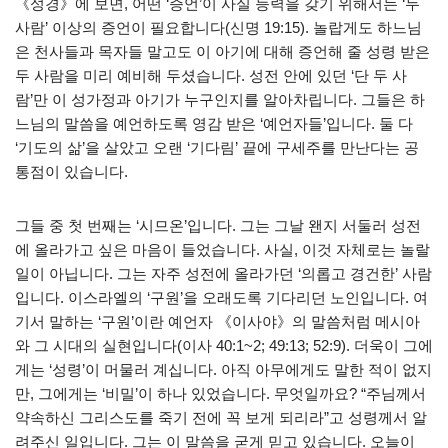
《성경》에 보면, 어떤 ‘증언’이 사실 능력을 갖기 위해서는 ‘두
사람’ 이상의 증언이 필요합니다(신명 19:15). 놀랍게도 하느님
은 천사들과 목자들 말고도 이 아기에 대해 증언해 줄 성령 받은
두 사람을 미리 예비해 두셨습니다. 성전 안에 있던 ‘단 두 사
람’만 이 성가정과 아기가 누구인지를 알아차립니다. 그들은 하
느님의 말씀을 예언하도록 영감 받은 ‘예언자들’입니다. 둘 다
‘기도의 삶’을 살았고 오랜 ‘기다림’ 끝에 구세주를 만난다는 공
통점이 있습니다.
그들 중 첫 번째는 ‘시므온’입니다. 그는 그날 왠지 서둘러 성전
에 올라가고 싶은 마음이 들었습니다. 사실, 이것 자체로는 놀랄
일이 아닙니다. 그는 자주 성전에 올라가던 ‘의롭고 경건한’ 사람
입니다. 이스라엘의 ‘구원’을 오래도록 기다리던 노인입니다. 여
기서 말하는 ‘구원’이란 예언자 《이사야》의 말씀처럼 메시아
와 그 시대의 실현입니다(이사 40:1~2; 49:13; 52:9). 더욱이 그에
게는 ‘성령’이 머물러 계십니다. 아직 아무에게도 말한 적이 없지
만, 그에게는 ‘비밀’이 하나 있었습니다. 무엇일까요? “주님께서
약속하신 그리스도를 죽기 전에 꼭 보게 되리라”고 성령께서 알
려주신 일입니다. 그는 이 말씀을 굳게 믿고 있습니다. 오늘이