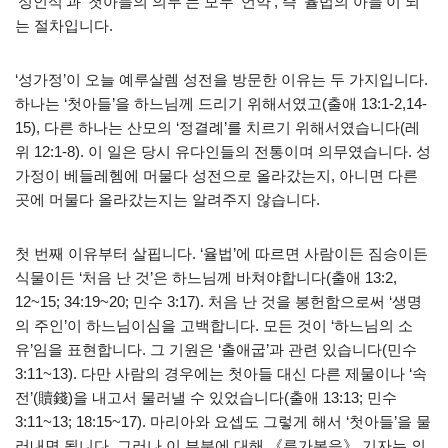
‘성인식’과 ‘첫아들의 의무’는 모두 ‘언약’, 즉 ‘율법의 아들’이 되
는 절차입니다.
‘성가정’이 오늘 예루살렘 성전을 방문한 이유는 두 가지입니다.
하나는 ‘첫아들’을 하느님께 드리기 위해서였고(출애 13:1-2,14-
15), 다른 하나는 산모의 ‘정결례’를 치르기 위해서였습니다(레
위 12:1-8). 이 일은 당시 유다인들의 전통이며 의무였습니다. 성
가정이 베들레헴에 머물다 성전으로 올라갔는지, 아니면 다른
곳에 머물다 올라갔는지는 알려주지 않습니다.
첫 번째 이유부터 살핍니다. ‘율법’에 따르면 사람이든 짐승이든
식물이든 ‘처음 난 것’은 하느님께 바쳐야합니다(출애 13:2,
12~15; 34:19~20; 민수 3:17). 처음 난 것을 봉헌함으로써 ‘생명
의 주인’이 하느님이심을 고백합니다. 모든 것이 ‘하느님의 소
유’임을 표현합니다. 그 기원은 ‘출애굽’과 관련 있습니다(민수
3:11~13). 다만 사람의 경우에는 첫아들 대신 다른 제물이나 ‘속
전’(贖錢)을 내고서 물러낼 수 있었습니다(출애 13:13; 민수
3:11~13; 18:15~17). 마리아와 요셉도 그렇게 해서 ‘첫아들’을 물
러내면 됩니다. 그러나 이 부분에 대해 《루가복음》 기자는 의