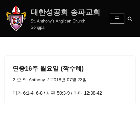
대한성공회 송파교회
콘
St. Anthony's Anglican Church,
텐
Songpa
츠
로
건
너
뛰
연중16주 월요일 (짝수해)
기
기준
St. Anthony
2018년 07월 23일
미가 6:1-4, 6-8 / 시편 50:3-9 / 마태 12:38-42